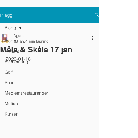
Inlägg
Blogg
Ägare
Blogg
18 jan.
1 min läsning
Måla & Skåla 17 jan
Allmänt
2026-01-18
Evenemang
Golf
Resor
Medlemsrestauranger
Motion
Kurser