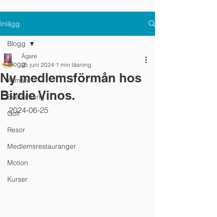
Inlägg
Blogg
Ägare
Blogg
25 juni 2024
1 min läsning
Ny medlemsförmån hos
Allmänt
Birdie Vinos.
Evenemang
2024-06-25
Golf
Resor
Medlemsrestauranger
Motion
Kurser