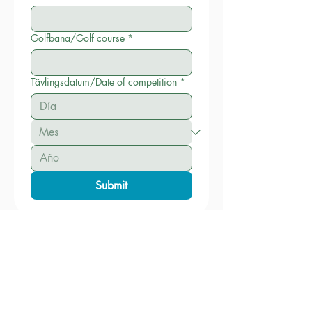
Golfbana/Golf course
*
Tävlingsdatum/Date of competition
*
Submit
ABIERTO: Nuestro horario de apertura es de
12 a 15 h los martes, jueves y viernes.
Abierto durante los siguientes periodos:
16 de septiembre - 16 de diciembre