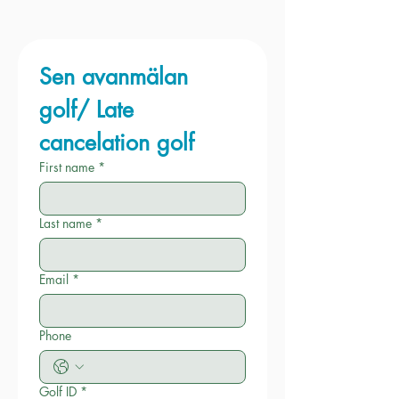
Sen avanmälan
golf/ Late 
cancelation golf
First name
*
Last name
*
Email
*
Phone
Golf ID
*