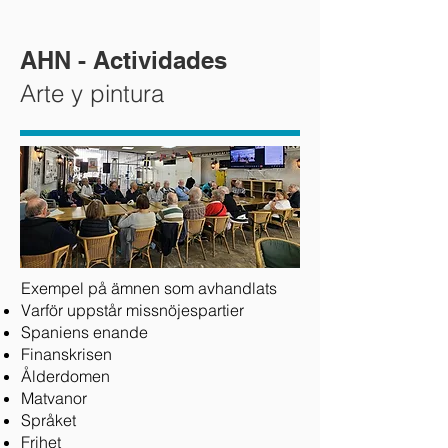
AHN - Actividades
Arte y pintura
Exempel på ämnen som avhandlats
Varför uppstår missnöjespartier
Spaniens enande
Finanskrisen
Ålderdomen
Matvanor
Språket
Frihet