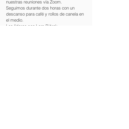
nuestras reuniones vía Zoom.
Seguimos durante dos horas con un
descanso para café y rollos de canela en
el medio.
Los líderes son
Lars Biörck
Jueves de 10 a 12 en el salón de
juntas del AHN
ABIERTO: Nuestro horario de apertura es de
12 a 15 h los martes, jueves y viernes.
Abierto durante los siguientes periodos:
16 de septiembre - 16 de diciembre
9 de enero - 12 de mayo
AHN Fuengirola-Mijas
Las Rampas, Local 13 D3