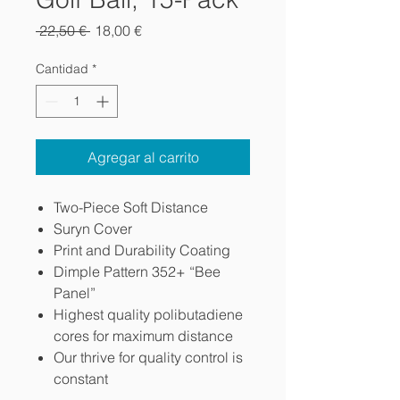
Precio
Precio
 22,50 € 
18,00 €
de
oferta
Cantidad
*
Agregar al carrito
Two-Piece Soft Distance
Suryn Cover
Print and Durability Coating
Dimple Pattern 352+ “Bee
Panel”
Highest quality polibutadiene
cores for maximum distance
Our thrive for quality control is
constant