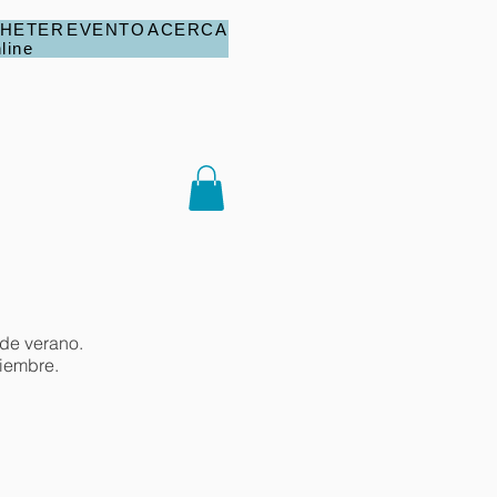
HETER
EVENTO
ACERCA
line
de verano.
iembre.