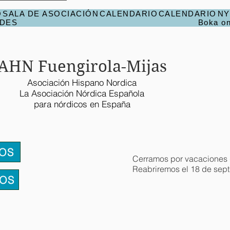
O
SALA DE ASOCIACIÓN
CALENDARIO
CALENDARIO
NY
ADES
Boka on
AHN Fuengirola-Mijas
Asociación Hispano Nordica
La Asociación Nórdica Española
para nórdicos en España
IOS
Cerramos por vacaciones 
Reabriremos el 18 de sept
ROS