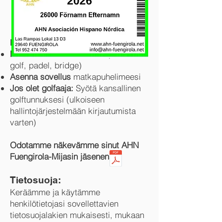
Rekisteröinnin jälkeen:
Rekisteröi kiinnostuksesi:
(esim.
golf, padel, bridge)
Asenna sovellus
matkapuhelimeesi
Jos olet golfaaja:
Syötä kansallinen
golftunnuksesi (ulkoiseen
hallintojärjestelmään kirjautumista
varten)
Odotamme näkevämme sinut AHN
Fuengirola-Mijasin jäsenenä!
Tietosuoja:
Keräämme ja käytämme
henkilötietojasi sovellettavien
tietosuojalakien mukaisesti, mukaan