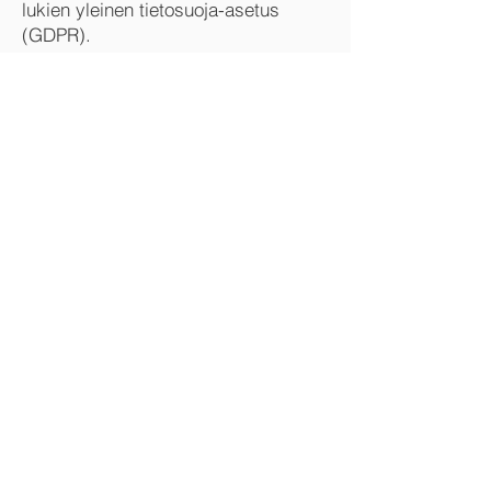
lukien yleinen tietosuoja-asetus
(GDPR).
AHN:n perussäännöt.
​Jatkamalla ja rekisteröitymällä
hyväksyt sääntömme ja sen, että
käytämme henkilötietojasi.
Napsauta alla rekisteröityäksesi.
JÄSENYYS
2026
REKISTERÖINTI NYT