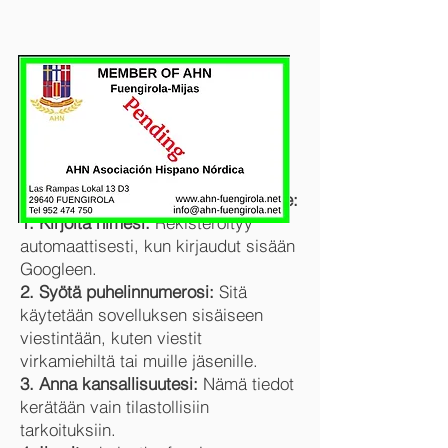
Viimeistele rekisteröintisi sinun tulee:
1. Kirjoita nimesi.
Rekisteröityy
automaattisesti, kun kirjaudut sisään
Googleen.
2. Syötä puhelinnumerosi:
Sitä
käytetään sovelluksen sisäiseen
viestintään, kuten viestit
virkamiehiltä tai muille jäsenille.
3. Anna kansallisuutesi:
Nämä tiedot
kerätään vain tilastollisiin
tarkoituksiin.