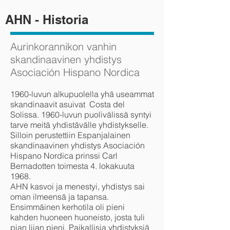
AHN - Historia
Aurinkorannikon vanhin
skandinaavinen yhdistys
Asociación Hispano Nordica
1960-luvun alkupuolella yhä useammat
skandinaavit asuivat Costa del
Solissa. 1960-luvun puolivälissä syntyi
tarve meitä yhdistävälle yhdistykselle.
Silloin perustettiin Espanjalainen
skandinaavinen yhdistys Asociación
Hispano Nordica prinssi Carl
Bernadotten toimesta 4. lokakuuta
1968.
AHN kasvoi ja menestyi, yhdistys sai
oman ilmeensä ja tapansa.
Ensimmäinen kerhotila oli pieni
kahden huoneen huoneisto, josta tuli
pian liian pieni. Paikallisia yhdistyksiä