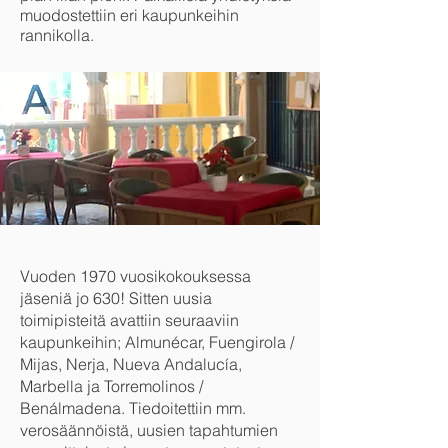
muodostettiin eri kaupunkeihin
rannikolla.
Vuoden 1970 vuosikokouksessa
jäseniä jo 630! Sitten uusia
toimipisteitä avattiin seuraaviin
kaupunkeihin; Almunécar, Fuengirola /
Mijas, Nerja, Nueva Andalucía,
Marbella ja Torremolinos /
Benálmadena. Tiedoitettiin mm.
verosäännöistä, uusien tapahtumien