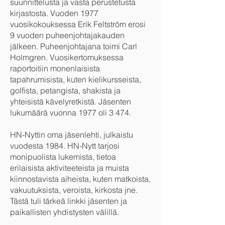
suunnittelusta ja vasta perustetusta
kirjastosta. Vuoden 1977
vuosikokouksessa Erik Feltström erosi
9 vuoden puheenjohtajakauden
jälkeen. Puheenjohtajana toimi Carl
Holmgren. Vuosikertomuksessa
raportoitiin monenlaisista
tapahrumisista, kuten kielikursseista,
golfista, petangista, shakista ja
yhteisistä kävelyretkistä. Jäsenten
lukumäärä vuonna 1977 oli 3 474.
HN-Nyttin oma jäsenlehti, julkaistu
vuodesta 1984. HN-Nytt tarjosi
monipuolista lukemista, tietoa
erilaisista aktiviteeteista ja muista
kiinnostavista aiheista, kuten matkoista,
vakuutuksista, veroista, kirkosta jne.
Tästä tuli tärkeä linkki jäsenten ja
paikallisten yhdistysten välillä.