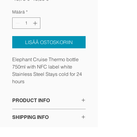
hinta
Määrä
*
LISÄÄ OSTOSKORIIN
Elephant Cruise Thermo bottle
750ml with NFC label white
Stainless Steel Stays cold for 24
hours
PRODUCT INFO
Smart bottle, Eco friendly, Stainless
SHIPPING INFO
steel, NFC Connect label
Content 750 ml
The products will be packed and
sent to AHN Fuengirola, where they