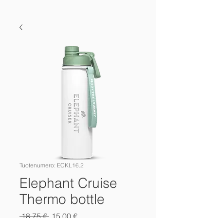
Tuotenumero: ECKL16.2
Elephant Cruise
Thermo bottle
Normaali
Alehinta
 18,75 € 
15,00 €