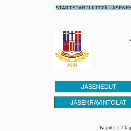
START
START
LIITTYÄ JÄSENE
JÄSENEDUT
JÄSENRAVINTOLAT
Kirjoita golfk