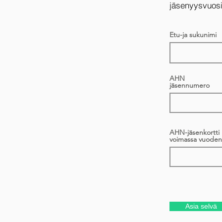
jäsenyysvuosi 
Etu-ja sukunimi
AHN
jäsennumero
AHN-jäsenkortti
voimassa vuoden
Asia selvä