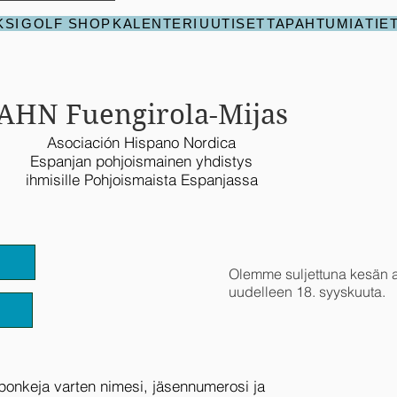
KSI
GOLF SHOP
KALENTERI
UUTISET
TAPAHTUMIA
TIE
AHN Fuengirola-Mijas
Asociación Hispano Nordica
Espanjan pohjoismainen yhdistys
ihmisille Pohjoismaista Espanjassa
Olemme suljettuna kesän
uudelleen 18. syyskuuta.
uponkeja varten nimesi, jäsennumerosi ja