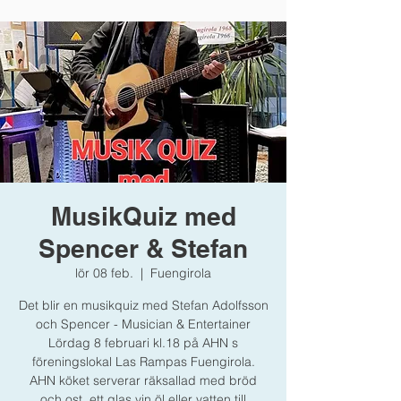
MusikQuiz med
Spencer & Stefan
lör 08 feb.
  |  
Fuengirola
Det blir en musikquiz med Stefan Adolfsson
och Spencer - Musician & Entertainer
Lördag 8 februari kl.18 på AHN s
föreningslokal Las Rampas Fuengirola.
AHN köket serverar räksallad med bröd
och ost, ett glas vin öl eller vatten till