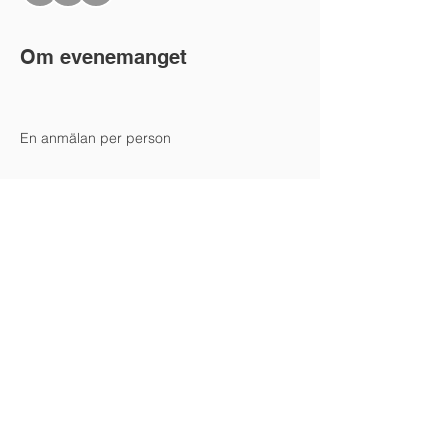
Om evenemanget
En anmälan per person
Dela detta evenemang
ÖPPET:
Våra öppettider är 12-15 tisdagar,
torsdagar och fredagar.
Öppet under perioderna: