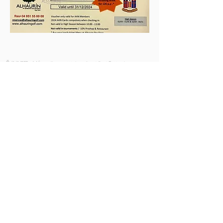
ÖPPET:
Våra öppettider är 12-15 tisdagar,
torsdagar och fredagar.
Öppet under perioderna:
18 september - 15 december
9 januari - 12 maj
AHN Fuengirola-Mijas
Las Rampas, Lokal 13 D3
29640 Fuengirola, Spanien
Tel:
+34 952 474 750
info@ahn-fuengirola.net
INTEGRITETSPOLICY
MEDLEMSFÖRMÅNER