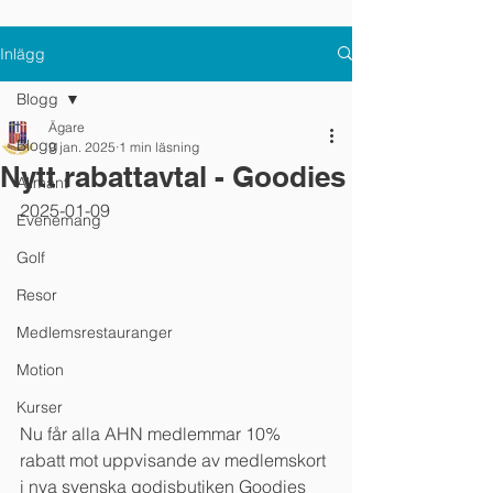
Inlägg
Blogg
Ägare
Blogg
9 jan. 2025
1 min läsning
Nytt rabattavtal - Goodies
Allmänt
2025-01-09
Evenemang
Golf
Resor
Medlemsrestauranger
Motion
Kurser
Nu får alla AHN medlemmar 10% 
rabatt mot uppvisande av medlemskort 
i nya svenska godisbutiken Goodies 