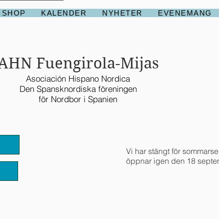
 SHOP
KALENDER
NYHETER
EVENEMANG
AHN Fuengirola-Mijas
Asociación Hispano Nordica
Den Spansknordiska föreningen
för Nordbor i Spanien
Vi har stängt för sommarse
öppnar igen den 18 septe