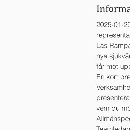
Informa
2025-01-29
representan
Las Rampa
nya sjukv
får mot up
En kort pr
Verksamhet
presentera
vem du möt
Allmänspec
Teamledare