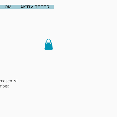
OM
AKTIVITETER
mester. Vi
mber.