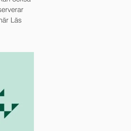
serverar
här Läs