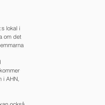
s lokal i
a om det
dlemmarna
d
a kommer
m i AHN,
h
 kan också