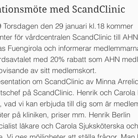
tionsmöte med ScandClinic
 Torsdagen den 29 januari kl.18 kommer
ter för vårdcentralen ScandClinic till AHN:
s Fuengirola och informerar medlemmarn
årdsavtalet med 20% rabatt som AHN me
pvisande av sitt medlemskort.
esentation om ScandClinic av Minna Arreli
schef på ScandClinic. Henrik och Carol
, vad vi kan erbjuda till dig som är medle
er på kliniken, priser mm. Henrik Berlin
ialist läkare och Carola Sjuksköterska oc
. Vi ges möjligheter att ställa frågor. Man