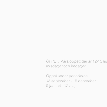
ÖPPET:
Våra öppettider är 12-15 ti
torsdagar och fredagar.
Öppet under perioderna:
18 september - 15 december
9 januari - 12 maj