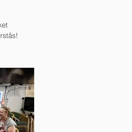
ket
rstås!