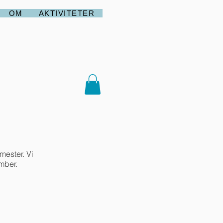
OM
AKTIVITETER
mester. Vi
mber.