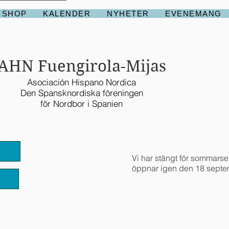
 SHOP
KALENDER
NYHETER
EVENEMANG
AHN Fuengirola-Mijas
Asociación Hispano Nordica
Den Spansknordiska föreningen
för Nordbor i Spanien
Vi har stängt för sommarse
öppnar igen den 18 septe