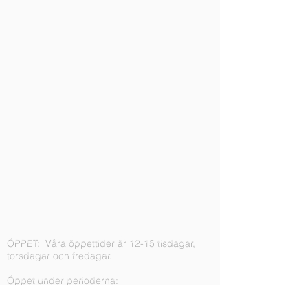
ÖPPET:
Våra öppettider är 12-15 tisdagar,
torsdagar och fredagar.
Öppet under perioderna:
18 september - 15 december
9 januari - 12 maj