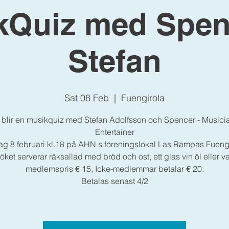
kQuiz med Spen
Stefan
Sat 08 Feb
  |  
Fuengirola
 blir en musikquiz med Stefan Adolfsson och Spencer - Musici
Entertainer
ag 8 februari kl.18 på AHN s föreningslokal Las Rampas Fuengi
ket serverar räksallad med bröd och ost, ett glas vin öl eller vatt
medlemspris € 15, Icke-medlemmar betalar € 20.
Betalas senast 4/2