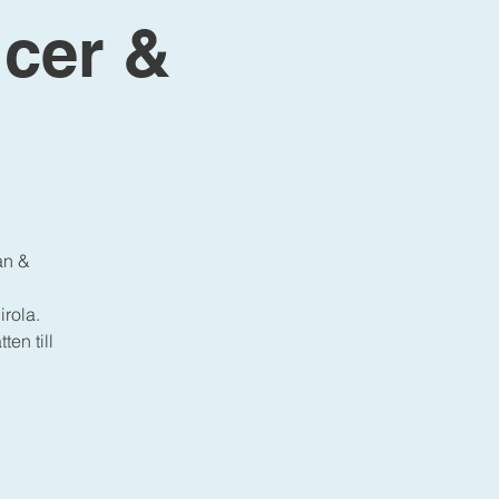
cer &
an &
rola.
en till