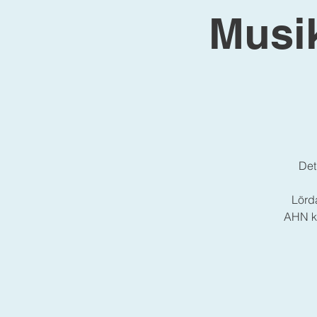
Musi
Det
Lörd
AHN kö